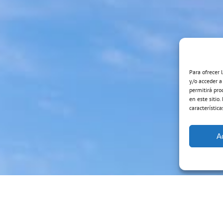
Para ofrecer 
y/o acceder a
permitirá pro
en este sitio
característica
A